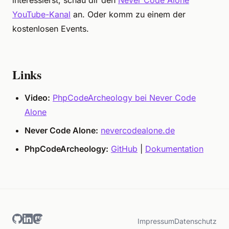
interessierst, schau dir den
Never Code Alone
YouTube-Kanal
an. Oder komm zu einem der
kostenlosen Events.
Links
Video:
PhpCodeArcheology bei Never Code
Alone
Never Code Alone:
nevercodealone.de
PhpCodeArcheology:
GitHub
|
Dokumentation
Impressum
Datenschutz